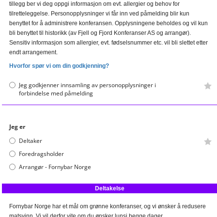
tillegg ber vi deg oppgi informasjon om evt. allergier og behov for
tilretteleggelse. Personopplysninger vi får inn ved påmelding blir kun
benyttet for å administrere konferansen. Opplysningene beholdes og vil kun
bli benyttet til historikk (av Fjell og Fjord Konferanser AS og arrangør).
Sensitiv informasjon som allergier, evt. fødselsnummer etc. vil bli slettet etter
endt arrangement.
Hvorfor spør vi om din godkjenning?
Jeg godkjenner innsamling av personopplysninger i
forbindelse med påmelding
-
Jeg er
Deltaker
Foredragsholder
Arrangør - Fornybar Norge
Deltakelse
Fornybar Norge har et mål om grønne konferanser, og vi ønsker å redusere
matsvinn. Vi vil derfor vite om du ønsker lunsj begge dager.