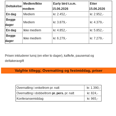
Medlem/Ikke
Early bird t.o.m.
Etter
Deltakelse
medlem
15.06.2026
15.06.2026
En dag
Medlem
kr. 2.452,-
kr. 2.952,-
Begge
Medlem
kr. 3.879,-
kr. 4.379,-
dager
En dag
Ikke medlem
kr. 4.852,-
kr. 5.852,-
Begge
Ikke medlem
kr. 6.279,-
kr. 7.279,-
dager
Prisen inkluderer lunsj (en eller to dager), kaffe/te, pausemat og
deltakeravgift
Valgfrie tillegg; Overnatting og festmiddag, priser
Overnatting i enkeltrom pr. natt
kr. 1.390,-
Overnatting i dobbeltrom
pr. pers.
pr. natt
kr. 824,-
Konferansemiddag
kr. 965,-