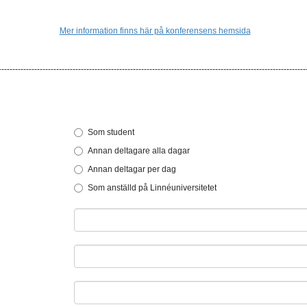
Mer information finns här på konferensens hemsida
----------------------------------------------------------------------------------------------------------------
Som student
Annan deltagare alla dagar
Annan deltagar per dag
Som anställd på Linnéuniversitetet